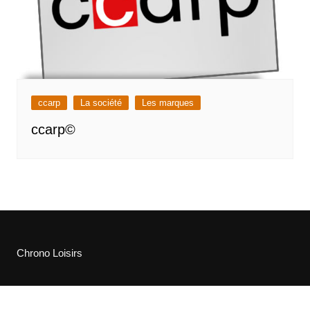
ccarp
La société
Les marques
ccarp©
Chrono Loisirs