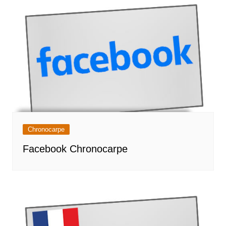
Chronocarpe
Facebook Chronocarpe