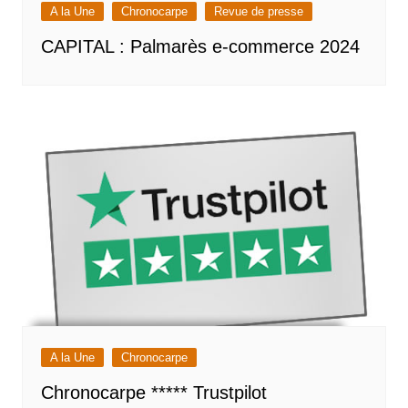
A la Une
Chronocarpe
Revue de presse
CAPITAL : Palmarès e-commerce 2024
A la Une
Chronocarpe
Chronocarpe ***** Trustpilot