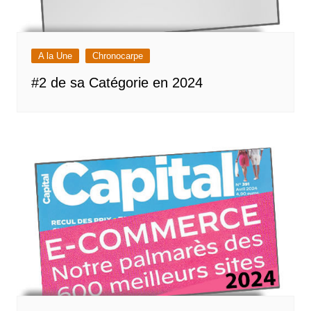
A la Une
Chronocarpe
#2 de sa Catégorie en 2024