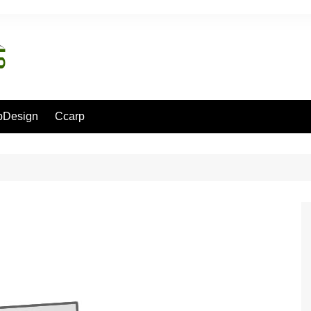
pDesign
Ccarp