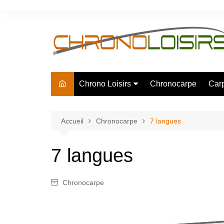
Aller
au
contenu
Chrono Loisirs
Chronocarpe
Car
La société
Eco responsable
Accueil
Chronocarpe
7 langues
Partenaires
7 langues
Revue de presse
Recrutement
Chronocarpe