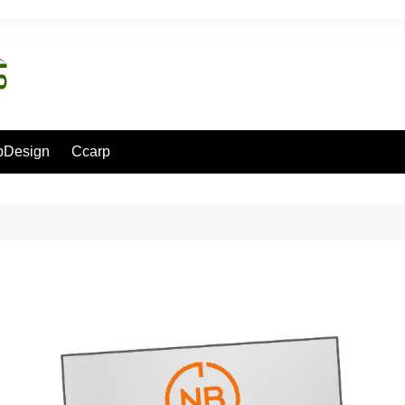
pDesign
Ccarp