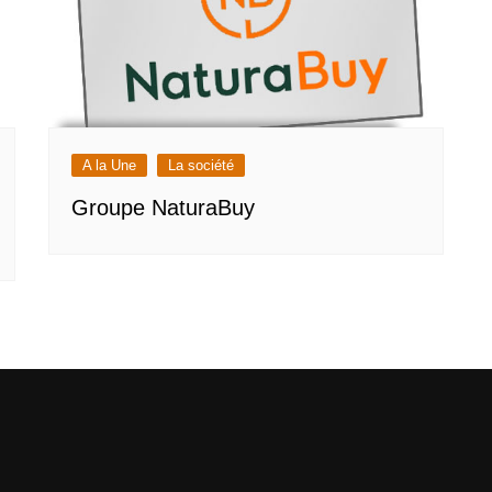
A la Une
La société
Groupe NaturaBuy