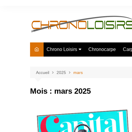
Aller
au
contenu
Chrono Loisirs
Chronocarpe
Car
La société
Eco responsable
Accueil
2025
mars
Partenaires
Mois :
mars 2025
Revue de presse
Recrutement