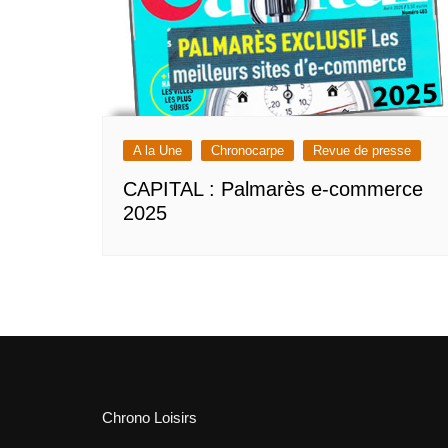
A la Une
Chronocarpe
Revue de presse
CAPITAL : Palmarès e-commerce
2025
Chrono Loisirs