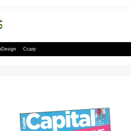
pDesign
Ccarp