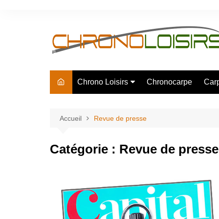
Aller
au
contenu
Chrono Loisirs
Chronocarpe
Car
La société
Eco responsable
Accueil
Revue de presse
Partenaires
Catégorie :
Revue de presse
Revue de presse
Recrutement