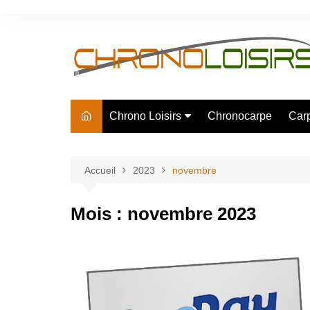
Aller
au
contenu
Chrono Loisirs
Chronocarpe
Car
La société
Eco responsable
Accueil
2023
novembre
Partenaires
Mois :
novembre 2023
Revue de presse
Recrutement