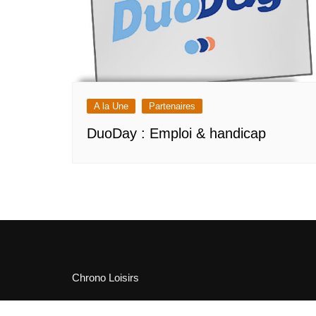
A la Une
Partenaires
DuoDay : Emploi & handicap
Chrono Loisirs