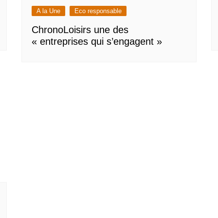
A la Une
Eco responsable
ChronoLoisirs une des
« entreprises qui s’engagent »