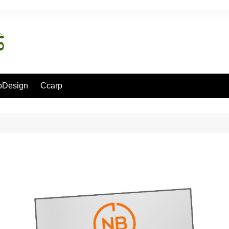
pDesign
Ccarp